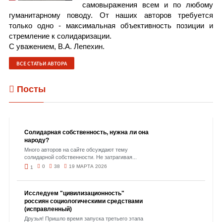
самовыражения всем и по любому
гуманитарному поводу. От наших авторов требуется
только одно - максимальная объективность позиции и
стремление к солидаризации.
С уважением, В.А. Лепехин.
ВСЕ СТАТЬИ АВТОРА
Посты
Солидарная собственность, нужна ли она
народу?
Много авторов на сайте обсуждают тему
солидарной собственности. Не затрагивая...
0
38
19 МАРТА 2026
1
Исследуем "цивилизационность"
россиян социологическими средствами
(исправленный)
Друзья! Пришло время запуска третьего этапа