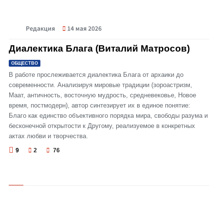
Редакция
14 мая 2026
© Диалектика Блага (Виталий Матросов)
Диалектика Блага (Виталий Матросов)
ОБЩЕСТВО
В работе прослеживается диалектика Блага от архаики до
современности. Анализируя мировые традиции (зороастризм,
Маат, античность, восточную мудрость, средневековье, Новое
время, постмодерн), автор синтезирует их в единое понятие:
Благо как единство объективного порядка мира, свободы разума и
бесконечной открытости к Другому, реализуемое в конкретных
актах любви и творчества.
9
2
76