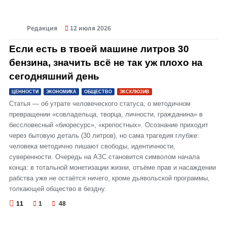
Редакция
12 июля 2026
© Если есть в твоей машине литров 30 бензина, значить всё не так уж плохо
на сегодняшний день
Если есть в твоей машине литров 30
бензина, значить всё не так уж плохо на
сегодняшний день
ЦЕННОСТИ
ЭКОНОМИКА
ОБЩЕСТВО
ЭКСКЛЮЗИВ
Статья — об утрате человеческого статуса, о методичном
превращении «совладельца, творца, личности, гражданина» в
бессловесный «биоресурс», «крепостных». Осознание приходит
через бытовую деталь (30 литров), но сама трагедия глубже:
человека методично лишают свободы, идентичности,
суверенности. Очередь на АЗС становится символом начала
конца: в тотальной монетизации жизни, отъёме прав и насаждении
рабства уже не остаётся ничего, кроме дьявольской программы,
толкающей общество в бездну.
11
1
48