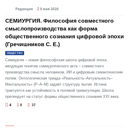
Редакция
9 мая 2026
© СЕМИУРГИЯ. Философия совместного смыслопроизводства как форма
общественного сознания цифровой эпохи (Гречишников С. Е.)
СЕМИУРГИЯ. Философия совместного
смыслопроизводства как форма
общественного сознания цифровой эпохи
(Гречишников С. Е.)
ОБЩЕСТВО
Семиургия – новая философская школа цифровой эпохи,
вводящая понятие семиургического акта – совместного
производства смысла человеком, ИИ и цифровым семантическим
полем. Онтологическая триада «Реальность–Актуальность–
Ментальность» (Р–А–М) задаёт структуру бытия. Истина
трактуется как устойчивость в полевой триангуляции. Школа
претендует на статус формы общественного сознания XXI века.
4
0
37