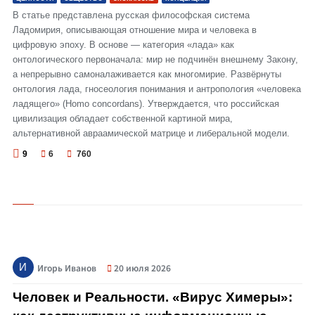
В статье представлена русская философская система
Ладомирия, описывающая отношение мира и человека в
цифровую эпоху. В основе — категория «лада» как
онтологического первоначала: мир не подчинён внешнему Закону,
а непрерывно самоналаживается как многомирие. Развёрнуты
онтология лада, гносеология понимания и антропология «человека
ладящего» (Homo concordans). Утверждается, что российская
цивилизация обладает собственной картиной мира,
альтернативной авраамической матрице и либеральной модели.
9
6
760
© Человек и Реальности. «Вирус Химеры»: как деструктивные
И
Игорь Иванов
20 июля 2026
информационные коды разрушают человеческую биологию и социальную
соборность
Человек и Реальности. «Вирус Химеры»: