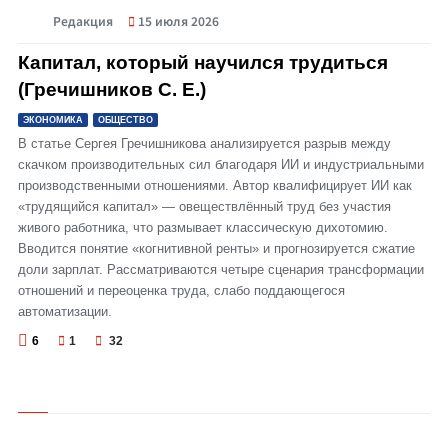
Редакция
15 июля 2026
© Капитал, который научился трудиться (Гречишников С. Е.)
Капитал, который научился трудиться
(Гречишников С. Е.)
ЭКОНОМИКА
ОБЩЕСТВО
В статье Сергея Гречишникова анализируется разрыв между
скачком производительных сил благодаря ИИ и индустриальными
производственными отношениями. Автор квалифицирует ИИ как
«трудящийся капитал» — овеществлённый труд без участия
живого работника, что размывает классическую дихотомию.
Вводится понятие «когнитивной ренты» и прогнозируется сжатие
доли зарплат. Рассматриваются четыре сценария трансформации
отношений и переоценка труда, слабо поддающегося
автоматизации.
6
1
32