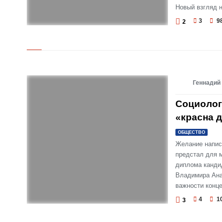
Новый взгляд н
3
9
2
© Мы наш, мы новый… Национальная идея: о ней
всё сказано?
Геннадий
Социолог
«красна 
ОБЩЕСТВО
Желание написа
предстал для 
диплома канди
Владимира Анат
важности конц
4
1
3