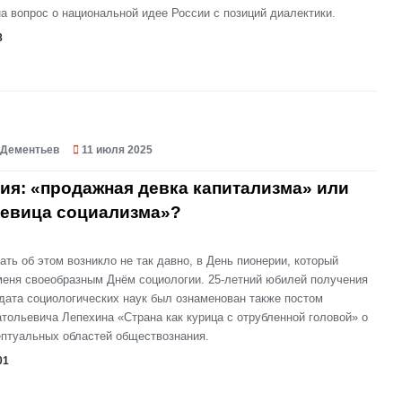
а вопрос о национальной идее России с позиций диалектики.
8
 Дементьев
11 июля 2025
ия: «продажная девка капитализма» или
девица социализма»?
ть об этом возникло не так давно, в День пионерии, который
меня своеобразным Днём социологии. 25-летний юбилей получения
дата социологических наук был ознаменован также постом
ольевича Лепехина «Страна как курица с отрубленной головой» о
ептуальных областей обществознания.
01