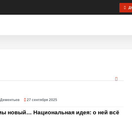
ДО
КА
ПСИХОЛОГИЯ
ЦЕННОСТИ
ЭКОНОМИКА
ОБЩЕСТВО
ЭКС
Я СВЯЗЬ
 Дементьев
27 сентября 2025
мы новый… Национальная идея: о ней всё