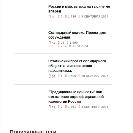
Россия и мир, взгляд на тысячу лет
вперед
5
1 736
8 СЕНТЯБРЯ 2024
30
Солидарный кодекс. Проект для
обсуждения
28
1 690
59
7 СЕНТЯБРЯ 2023
Сталинский проект солидарного
общества и искоренения
паразитизма.
6
1 595
28 ФЕВРАЛЯ 2025
57
"Традиционные ценности" как
смысловое ядро официальной
идеологии России
2
1 461
3 СЕНТЯБРЯ 2025
22
Популярные теги