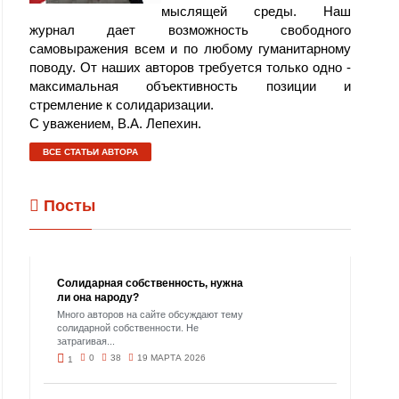
мыслящей среды. Наш
журнал дает возможность свободного
самовыражения всем и по любому гуманитарному
поводу. От наших авторов требуется только одно -
максимальная объективность позиции и
стремление к солидаризации.
С уважением, В.А. Лепехин.
ВСЕ СТАТЬИ АВТОРА
Посты
Солидарная собственность, нужна
ли она народу?
Много авторов на сайте обсуждают тему
солидарной собственности. Не
затрагивая...
0
38
19 МАРТА 2026
1