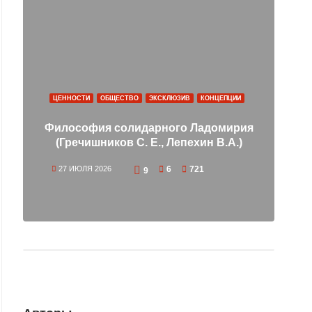
ЦЕННОСТИ
ОБЩЕСТВО
ЭКСКЛЮЗИВ
КОНЦЕПЦИИ
Философия солидарного Ладомирия
р
(Гречишников С. Е., Лепехин В.А.)
27 ИЮЛЯ 2026
6
721
1
9