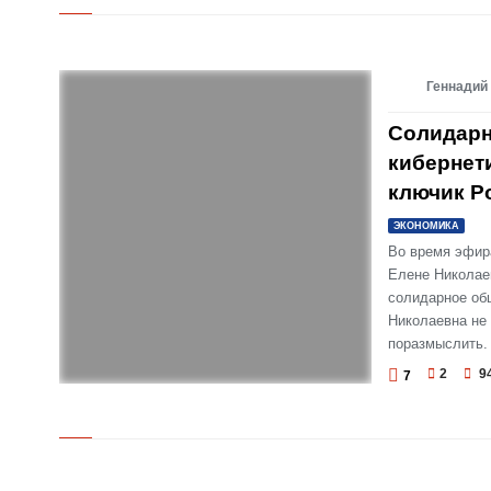
© Социология: «продажная девка капитализма»
или «красна девица социализма»?
Геннадий
Солидарн
кибернети
ключик Р
ЭКОНОМИКА
Во время эфира
Елене Николае
солидарное об
Николаевна не 
поразмыслить.
2
9
7
© Солидарное общество и экономическая
кибернетика: где их «точка сборки»? Золотой
ключик России