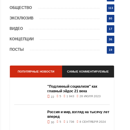
ОБЩЕСТВО
113
ЭКСКЛЮЗИВ
80
ВИДЕО
17
КОНЦЕПЦИИ
36
ПОСТЫ
19
ПОПУЛЯРНЫЕ НОВОСТИ
САМЫЕ КОММЕНТИРУЕМЫЕ
"Подлинный социализм" как
главный эйдос 21 века
5
1 943
28 ИЮЛЯ 2023
22
Россия и мир, взгляд на тысячу лет
вперед
5
1 736
8 СЕНТЯБРЯ 2024
30