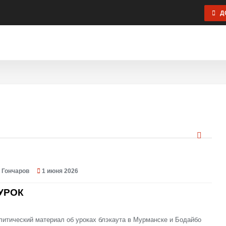
ДО
КА
ПСИХОЛОГИЯ
ЦЕННОСТИ
ЭКОНОМИКА
ОБЩЕСТВО
ЭКС
Я СВЯЗЬ
 Гончаров
1 июня 2026
УРОК
литический материал об уроках блэкаута в Мурманске и Бодайбо