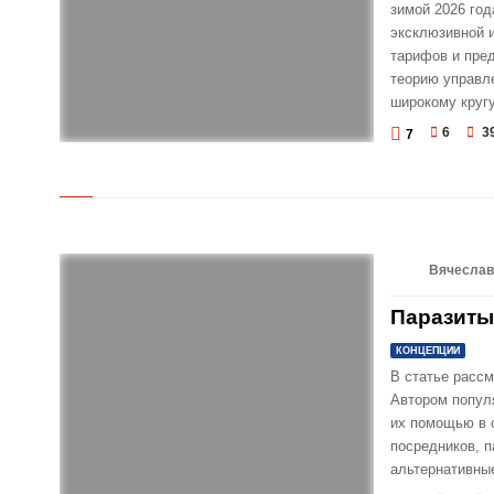
зимой 2026 го
эксклюзивной и
тарифов и пре
теорию управл
широкому кругу
6
3
7
© ЗИМНИЙ УРОК
Вячеслав
Паразиты
КОНЦЕПЦИИ
В статье расс
Автором попул
их помощью в 
посредников, 
альтернативны