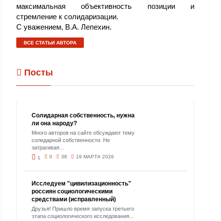
максимальная объективность позиции и
стремление к солидаризации.
С уважением, В.А. Лепехин.
ВСЕ СТАТЬИ АВТОРА
Посты
Солидарная собственность, нужна
ли она народу?
Много авторов на сайте обсуждают тему
солидарной собственности. Не
затрагивая...
0
38
19 МАРТА 2026
1
Исследуем "цивилизационность"
россиян социологическими
средствами (исправленный)
Друзья! Пришло время запуска третьего
этапа социологического исследования...