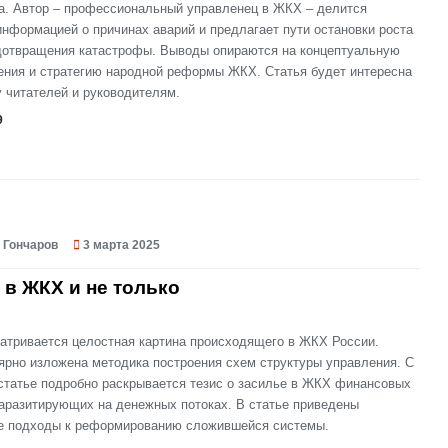
да. Автор – профессиональный управленец в ЖКХ – делится
нформацией о причинах аварий и предлагает пути остановки роста
дотвращения катастрофы. Выводы опираются на концептуальную
ения и стратегию народной реформы ЖКХ. Статья будет интересна
 читателей и руководителям.
9
 Гончаров
3 марта 2025
 в ЖКХ и не только
матривается целостная картина происходящего в ЖКХ России.
ярно изложена методика построения схем структуры управления. С
статье подробно раскрывается тезис о засилье в ЖКХ финансовых
паразитирующих на денежных потоках. В статье приведены
е подходы к реформированию сложившейся системы.