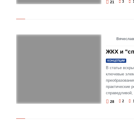
3
21
© Паразиты в ЖКХ и не только
Вячеслав
ЖКХ и "с
КОНЦЕПЦИИ
В статье вскр
ключевые элем
преобразования
практические 
справедливой,
2
28
© ЖКХ и "спасение мира"