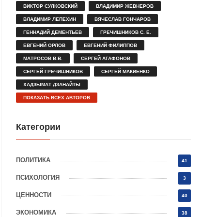
ВИКТОР СУЛКОВСКИЙ
ВЛАДИМИР ЖЕВНЕРОВ
ВЛАДИМИР ЛЕПЕХИН
ВЯЧЕСЛАВ ГОНЧАРОВ
ГЕННАДИЙ ДЕМЕНТЬЕВ
ГРЕЧИШНИКОВ С. Е.
ЕВГЕНИЙ ОРЛОВ
ЕВГЕНИЙ ФИЛИППОВ
МАТРОСОВ В.В.
СЕРГЕЙ АГАФОНОВ
СЕРГЕЙ ГРЕЧИШНИКОВ
СЕРГЕЙ МАКИЕНКО
ХАДЗЫМАТ ДЗАНАЙТЫ
ПОКАЗАТЬ ВСЕХ АВТОРОВ
Категории
ПОЛИТИКА
41
ПСИХОЛОГИЯ
3
ЦЕННОСТИ
40
ЭКОНОМИКА
38