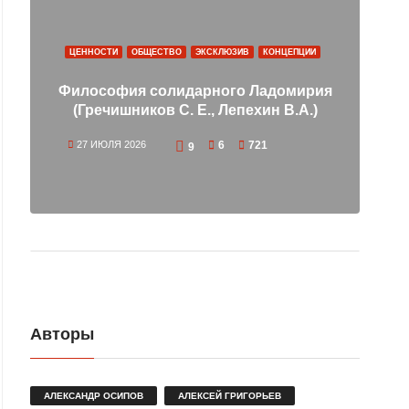
ЦЕННОСТИ
ОБЩЕСТВО
ЭКСКЛЮЗИВ
КОНЦЕПЦИИ
Философия солидарного Ладомирия
р
(Гречишников С. Е., Лепехин В.А.)
27 ИЮЛЯ 2026
6
721
1
9
Авторы
АЛЕКСАНДР ОСИПОВ
АЛЕКСЕЙ ГРИГОРЬЕВ