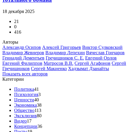
18 декабря 2025
21
0
416
Авторы
Александр Осипов
Алексей Григорьев
Виктор Сулковский
Владимир Жевнеров
Владимир Лепехин
Вячеслав Гончаров
Геннадий Дементьев
Гречишников С. Е.
Евгений Орлов
Евгений Филиппов
Матросов В.В.
Сергей Агафонов
Сергей
Гречишников
Сергей Макиенко
Хадзымат Дзанайты
Показать всех авторов
Категории
Политика
41
Психология
3
Ценности
40
Экономика
38
Общество
113
Эксклюзив
80
Видео
17
Концепции
36
Посты
19