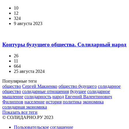
10
12
324
9 августа 2023
Контуры будущего общества. Солидарный народ
26
11
664
25 августа 2024
Популярные теги
общество
Сергей Макиенко
общество будущего
солидарное
общество
солидарные отношения
будущее
солидарное
мышление
солидарность
народ
Евгений Валентинович
Филиппов
население
история
политика
экономика
солидарная экономика
Показать все теги
© СОЛИДАРНО.РУ 2023
Пользовательское соглашение