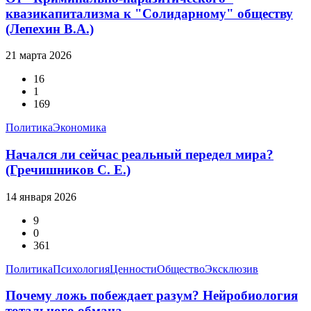
квазикапитализма к "Солидарному" обществу
(Лепехин В.А.)
21 марта 2026
16
1
169
Политика
Экономика
Начался ли сейчас реальный передел мира?
(Гречишников С. Е.)
14 января 2026
9
0
361
Политика
Психология
Ценности
Общество
Эксклюзив
Почему ложь побеждает разум? Нейробиология
тотального обмана