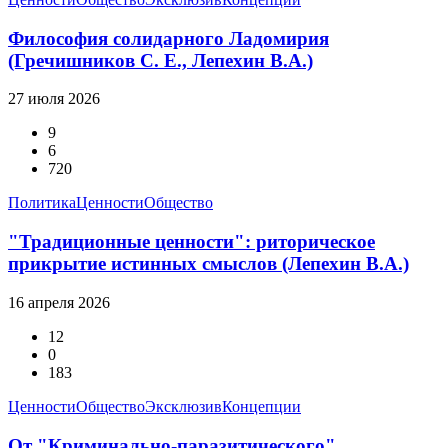
Философия солидарного Ладомирия
(Гречишников С. Е., Лепехин В.А.)
27 июля 2026
9
6
720
Политика
Ценности
Общество
"Традиционные ценности": риторическое
прикрытие истинных смыслов (Лепехин В.А.)
16 апреля 2026
12
0
183
Ценности
Общество
Эксклюзив
Концепции
От "Криминально-паразитического"