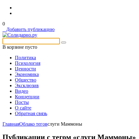
0
Добавить публикацию
В корзине
пусто
Политика
Психология
Ценности
Экономика
Общество
Эксклюзив
Видео
Концепции
Посты
О сайте
Обратная связь
Главная
Облако тегов
слуги Маммоны
Публикации с тегом «
слуги Маммоны
»