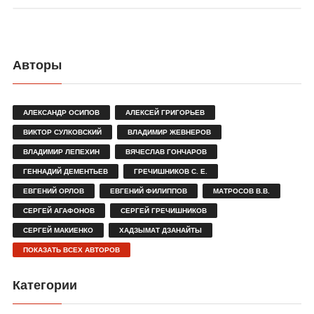
Авторы
АЛЕКСАНДР ОСИПОВ
АЛЕКСЕЙ ГРИГОРЬЕВ
ВИКТОР СУЛКОВСКИЙ
ВЛАДИМИР ЖЕВНЕРОВ
ВЛАДИМИР ЛЕПЕХИН
ВЯЧЕСЛАВ ГОНЧАРОВ
ГЕННАДИЙ ДЕМЕНТЬЕВ
ГРЕЧИШНИКОВ С. Е.
ЕВГЕНИЙ ОРЛОВ
ЕВГЕНИЙ ФИЛИППОВ
МАТРОСОВ В.В.
СЕРГЕЙ АГАФОНОВ
СЕРГЕЙ ГРЕЧИШНИКОВ
СЕРГЕЙ МАКИЕНКО
ХАДЗЫМАТ ДЗАНАЙТЫ
ПОКАЗАТЬ ВСЕХ АВТОРОВ
Категории