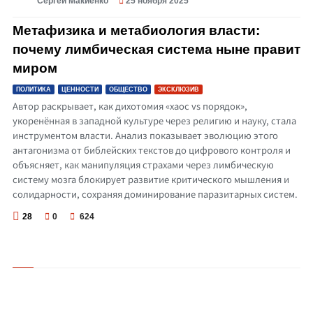
Сергей Макиенко
25 ноября 2025
© Метафизика и метабиология власти: почему лимбическая система ныне
правит миром
Метафизика и метабиология власти:
почему лимбическая система ныне правит
миром
ПОЛИТИКА
ЦЕННОСТИ
ОБЩЕСТВО
ЭКСКЛЮЗИВ
Автор раскрывает, как дихотомия «хаос vs порядок»,
укоренённая в западной культуре через религию и науку, стала
инструментом власти. Анализ показывает эволюцию этого
антагонизма от библейских текстов до цифрового контроля и
объясняет, как манипуляция страхами через лимбическую
систему мозга блокирует развитие критического мышления и
солидарности, сохраняя доминирование паразитарных систем.
28
0
624