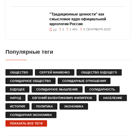
"Традиционные ценности" как
смысловое ядро официальной
идеологии России
2
1 461
3 СЕНТЯБРЯ 2025
22
Популярные теги
ОБЩЕСТВО
СЕРГЕЙ МАКИЕНКО
ОБЩЕСТВО БУДУЩЕГО
СОЛИДАРНОЕ ОБЩЕСТВО
СОЛИДАРНЫЕ ОТНОШЕНИЯ
БУДУЩЕЕ
СОЛИДАРНОЕ МЫШЛЕНИЕ
СОЛИДАРНОСТЬ
НАРОД
ЕВГЕНИЙ ВАЛЕНТИНОВИЧ ФИЛИППОВ
НАСЕЛЕНИЕ
ИСТОРИЯ
ПОЛИТИКА
ЭКОНОМИКА
СОЛИДАРНАЯ ЭКОНОМИКА
ПОКАЗАТЬ ВСЕ ТЕГИ